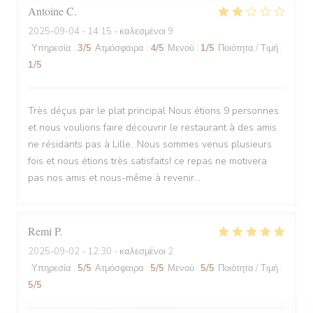
Antoine
C
2025-09-04
- 14:15 - καλεσμένοι 9
Υπηρεσία
:
3
/5
Ατμόσφαιρα
:
4
/5
Μενού
:
1
/5
Ποιότητα / Τιμή
:
1
/5
Très déçus par le plat principal Nous étions 9 personnes
et nous voulions faire découvrir le restaurant à des amis
ne résidants pas à Lille...Nous sommes venus plusieurs
fois et nous étions très satisfaits! ce repas ne motivera
pas nos amis et nous-même à revenir...
Remi
P
2025-09-02
- 12:30 - καλεσμένοι 2
Υπηρεσία
:
5
/5
Ατμόσφαιρα
:
5
/5
Μενού
:
5
/5
Ποιότητα / Τιμή
:
5
/5