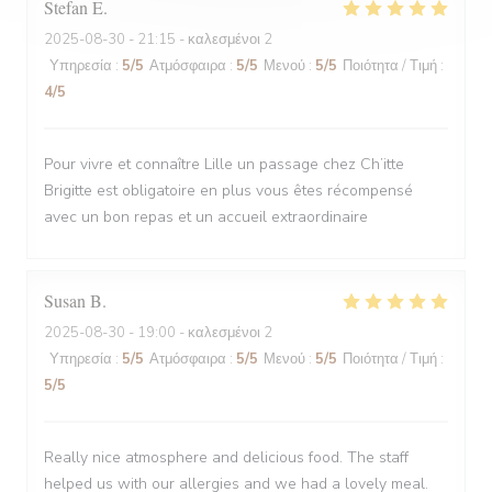
Stefan
E
2025-08-30
- 21:15 - καλεσμένοι 2
Υπηρεσία
:
5
/5
Ατμόσφαιρα
:
5
/5
Μενού
:
5
/5
Ποιότητα / Τιμή
:
4
/5
Pour vivre et connaître Lille un passage chez Ch’itte
Brigitte est obligatoire en plus vous êtes récompensé
avec un bon repas et un accueil extraordinaire
Susan
B
2025-08-30
- 19:00 - καλεσμένοι 2
Υπηρεσία
:
5
/5
Ατμόσφαιρα
:
5
/5
Μενού
:
5
/5
Ποιότητα / Τιμή
:
5
/5
Really nice atmosphere and delicious food. The staff
helped us with our allergies and we had a lovely meal.