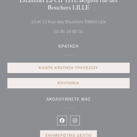
Bouchers LILLE
((ανοίγει σε νέο
10 et 13 Rue des Bouchers 59800 Lille
03 45 16 80 01
ΚΡΆΤΗΣΗ
ΚΆΝΤΕ ΚΡΆΤΗΣΗ ΤΡΑΠΕΖΙΟΎ
ΚΟΥΠΌΝΙΑ
ΑΚΟΛΟΥΘΉΣΤΕ ΜΑΣ
Facebook ((ανοίγει σε νέο παράθυρ
Instagram ((ανοίγει σε νέο π
ΕΝΗΜΕΡΩΤΙΚΌ ΔΕΛΤΊΟ