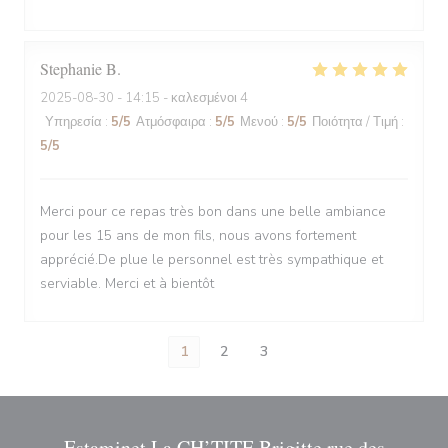
Stephanie
B
2025-08-30
- 14:15 - καλεσμένοι 4
Υπηρεσία
:
5
/5
Ατμόσφαιρα
:
5
/5
Μενού
:
5
/5
Ποιότητα / Τιμή
:
5
/5
Merci pour ce repas très bon dans une belle ambiance
pour les 15 ans de mon fils, nous avons fortement
apprécié.De plue le personnel est très sympathique et
serviable. Merci et à bientôt
1
2
3
Estaminet La CH’TITE Brigitte rue des