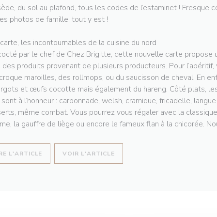
ède, du sol au plafond, tous les codes de l’estaminet ! Fresque co
les photos de famille, tout y est !
 carte, les incontournables de la cuisine du nord
octé par le chef de Chez Brigitte, cette nouvelle carte propose u
 des produits provenant de plusieurs producteurs. Pour l’apéritif,
croque maroilles, des rollmops, ou du saucisson de cheval. En en
rgots et œufs cocotte mais également du hareng. Côté plats, les
 sont à l’honneur : carbonnade, welsh, cramique, fricadelle, langu
erts, même combat. Vous pourrez vous régaler avec la classique t
e, la gauffre de liège ou encore le fameux flan à la chicorée. Nou
((OUVRE UNE NOUVELLE FENÊTRE))
((OUVRE UNE NOUVELLE FENÊT
RE L'ARTICLE
VOIR L'ARTICLE