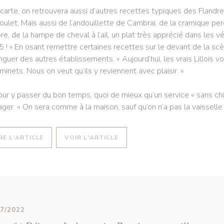
 carte, on retrouvera aussi d’autres recettes typiques des Flan
oulet. Mais aussi de l’andouillette de Cambrai, de la cramique pe
re, de la hampe de cheval à l’ail, un plat très apprécié dans les vé
5 ! » En osant remettre certaines recettes sur le devant de la sc
inguer des autres établissements. « Aujourd’hui, les vrais Lillois 
minets. Nous on veut qu’ils y reviennent avec plaisir. »
our y passer du bon temps, quoi de mieux qu’un service « sans chich
ager. « On sera comme à la maison, sauf qu’on n’a pas la vaisselle à 
((OUVRE UNE NOUVELLE FENÊTRE))
((OUVRE UNE NOUVELLE FENÊT
RE L'ARTICLE
VOIR L'ARTICLE
07/2022