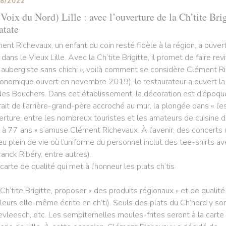
08/2022
Voix du Nord) Lille : avec l’ouverture de la Ch’tite Brig
atate
ent Richevaux, un enfant du coin resté fidèle à la région, a ouv
 dans le Vieux Lille. Avec la Ch’tite Brigitte, il promet de faire rev
 aubergiste sans chichi », voilà comment se considère Clément R
ronomique ouvert en novembre 2019), le restaurateur a ouvert la Ch
des Bouchers. Dans cet établissement, la décoration est d’époque
rait de l’arrière-grand-père accroché au mur, la plongée dans « l’e
verture, entre les nombreux touristes et les amateurs de cuisine du
 à 77 ans » s’amuse Clément Richevaux. À l’avenir, des concerts (
ieu plein de vie où l’uniforme du personnel inclut des tee-shirts a
ranck Ribéry, entre autres).
carte de qualité qui met à l’honneur les plats ch’tis
 Ch’tite Brigitte, proposer « des produits régionaux » et de qualité
illeurs elle-même écrite en ch’ti). Seuls des plats du Ch’nord y son
evleesch, etc. Les sempiternelles moules-frites seront à la carte