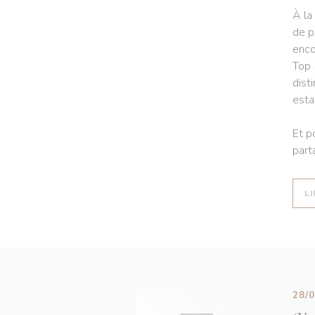
À la
de p
enco
Top 
dist
esta
Et p
part
LI
28/