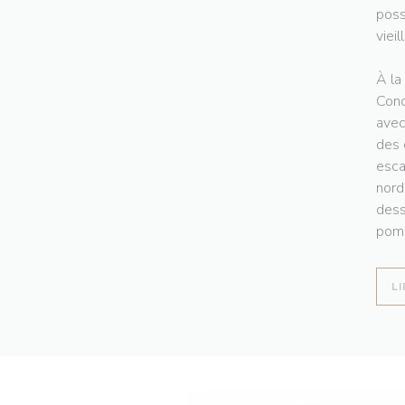
poss
vieil
À la
Conc
avec
des 
esca
nord
dess
pomm
LI