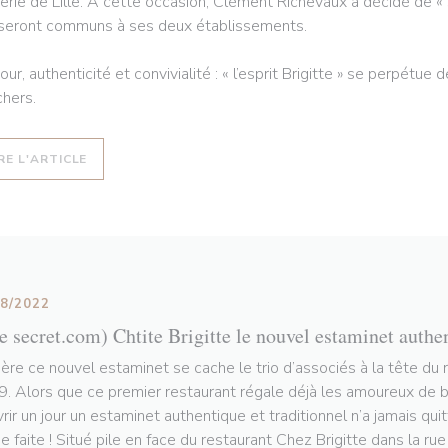
erie de Lille. À cette occasion, Clément Richevaux a décidé de « s
 seront communs à ses deux établissements.
ur, authenticité et convivialité : « l’esprit Brigitte » se perpétue
hers.
((OUVRE UNE NOUVELLE FENÊTRE))
RE L'ARTICLE
08/2022
le secret.com) Chtite Brigitte le nouvel estaminet authe
ière ce nouvel estaminet se cache le trio d’associés à la tête du 
. Alors que ce premier restaurant régale déjà les amoureux de bo
vrir un jour un estaminet authentique et traditionnel n’a jamais qui
e faite ! Situé pile en face du restaurant Chez Brigitte dans la ru