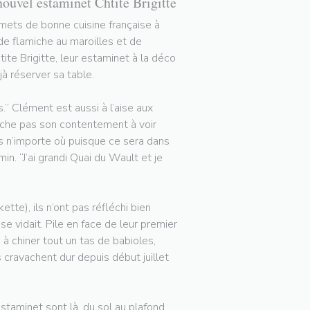
nouvel estaminet Chtite Brigitte
rmets de bonne cuisine française à
 de flamiche au maroilles et de
tite Brigitte, leur estaminet à la déco
à réserver sa table.
.” Clément est aussi à l’aise aux
cache pas son contentement à voir
pas n’importe où puisque ce sera dans
in. “J’ai grandi Quai du Wault et je
tte), ils n’ont pas réfléchi bien
 vidait. Pile en face de leur premier
 à chiner tout un tas de babioles,
ls cravachent dur depuis début juillet
staminet sont là, du sol au plafond