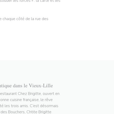
ouder les forces » : la carte et les
 de chaque côté de la rue des
ntique dans le Vieux-Lille
restaurant Chez Brigitte, ouvert en
nne cuisine française, le rêve
tté les trois amis. C’est désormais
e des Bouchers, Chtite Brigitte