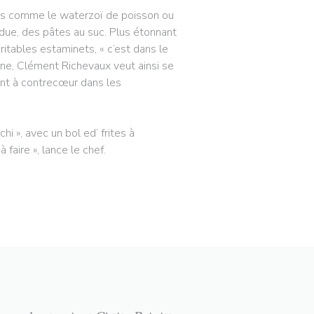
dres comme le waterzoï de poisson ou
rdue, des pâtes au suc. Plus étonnant
ritables estaminets, « c’est dans le
ène, Clément Richevaux veut ainsi se
vont à contrecœur dans les
i », avec un bol ed’ frites à
faire », lance le chef.
RE))