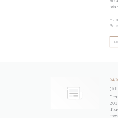
Brad
prix
Humo
Bouc
LI
04/
(lil
Derr
2019
d’ou
chos