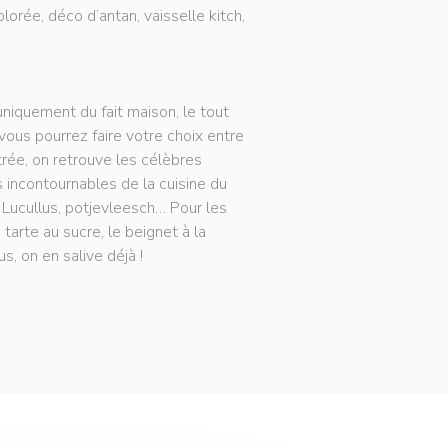
lorée, déco d’antan, vaisselle kitch,
niquement du fait maison, le tout
 vous pourrez faire votre choix entre
trée, on retrouve les célèbres
 incontournables de la cuisine du
e Lucullus, potjevleesch… Pour les
arte au sucre, le beignet à la
s, on en salive déjà !
RE))