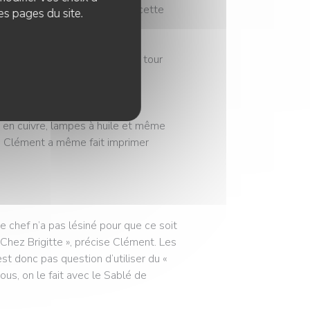
ci, j’ai quasiment grandi dans cette
es pages du site.
itte », il s’est mis à faire le tour
s pour décorer le nouvel
s en cuivre, lampes à huile et même
à. Clément a même fait imprimer
Le chef n’a pas lésiné pour que ce soit
Chez Brigitte », précise Clément. Les
est donc pas question d’utiliser du «
Nous, on le fait avec le Sablé de