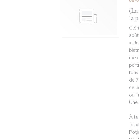
09/
(La 
la p
Clém
août
« Un
bist
rue 
port
l’ou
de 7
ce l
ou F
Une 
À la
(d’a
Potj