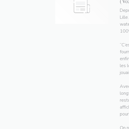
(Vo
Depu
Lill
wate
100%
“C’e
four
enfi
les 
jouai
Avec
long
rest
affi
pour
On n