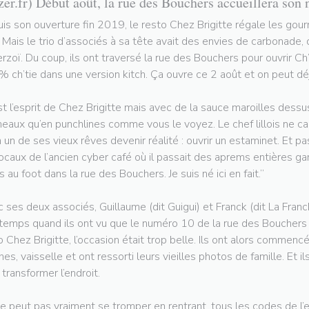
zer.fr) Début août, la rue des Bouchers accueillera son 
is son ouverture fin 2019, le resto Chez Brigitte régale les gou
e. Mais le trio d’associés à sa tête avait des envies de carbonade,
rzoï. Du coup, ils ont traversé la rue des Bouchers pour ouvrir Ch’
 ch’tie dans une version kitch. Ça ouvre ce 2 août et on peut déj
st l’esprit de Chez Brigitte mais avec de la sauce maroilles dessus
neaux qu’en punchlines comme vous le voyez. Le chef lillois ne 
n un de ses vieux rêves devenir réalité : ouvrir un estaminet. Et 
locaux de l’ancien cyber café où il passait des aprems entières gam
s au foot dans la rue des Bouchers. Je suis né ici en fait.”
 ses deux associés, Guillaume (dit Guigui) et Franck (dit La Francke
temps quand ils ont vu que le numéro 10 de la rue des Bouchers se
o Chez Brigitte, l’occasion était trop belle. Ils ont alors commencé
ches, vaisselle et ont ressorti leurs vieilles photos de famille. Et i
 transformer l’endroit.
e peut pas vraiment se tromper en rentrant, tous les codes de l’e