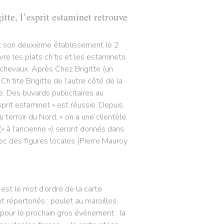
itte, l’esprit estaminet retrouve
ert son deuxième établissement le 2
ivre les plats ch’tis et les estaminets.
ichevaux. Après Chez Brigitte (un
’tite Brigitte de l’autre côté de la
. Des buvards publicitaires au
sprit estaminet » est réussie. Depuis
 terroir du Nord, « on a une clientèle
« à l’ancienne ») seront donnés dans
vec des figures locales (Pierre Mauroy
 est le mot d’ordre de la carte
t répertoriés : poulet au maroilles,
 pour le prochain gros événement : la