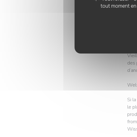
face
tout moment en c
rue »
Avec
des 
étab
Viei
des 
d’an
Wels
Si l
le p
prod
from
Wiss