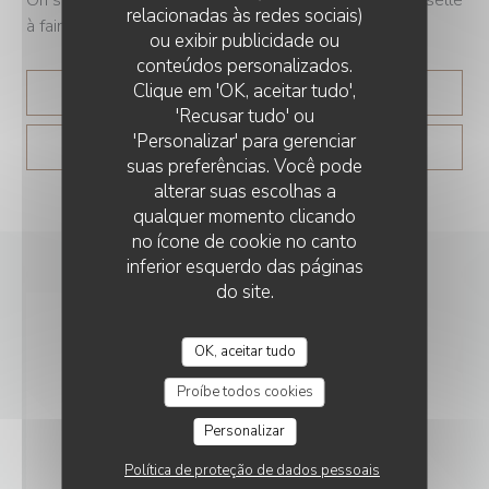
relacionadas às redes sociais)
à faire », lance le chef.
ou exibir publicidade ou
conteúdos personalizados.
Clique em 'OK, aceitar tudo',
((ABRE NUMA NOVA JANEL
LER O ARTIGO
'Recusar tudo' ou
'Personalizar' para gerenciar
((ABRE NUMA NOV
VER O ARTIGO DA IMPRENSA
suas preferências. Você pode
alterar suas escolhas a
qualquer momento clicando
no ícone de cookie no canto
inferior esquerdo das páginas
do site.
OK, aceitar tudo
Proíbe todos cookies
Personalizar
Política de proteção de dados pessoais