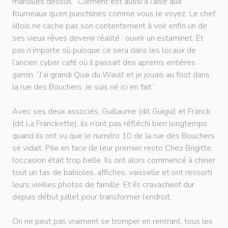
maroilles dessus.” Clément est aussi à l’aise aux
fourneaux qu’en punchlines comme vous le voyez. Le chef
lillois ne cache pas son contentement à voir enfin un de
ses vieux rêves devenir réalité : ouvrir un estaminet. Et
pas n’importe où puisque ce sera dans les locaux de
l’ancien cyber café où il passait des aprems entières
gamin. “J’ai grandi Quai du Wault et je jouais au foot dans
la rue des Bouchers. Je suis né ici en fait.”
Avec ses deux associés, Guillaume (dit Guigui) et Franck
(dit La Franckette), ils n’ont pas réfléchi bien longtemps
quand ils ont vu que le numéro 10 de la rue des Bouchers
se vidait. Pile en face de leur premier resto Chez Brigitte,
l’occasion était trop belle. Ils ont alors commencé à chiner
tout un tas de babioles, affiches, vaisselle et ont ressorti
leurs vieilles photos de famille. Et ils cravachent dur
depuis début juillet pour transformer l’endroit.
On ne peut pas vraiment se tromper en rentrant, tous les