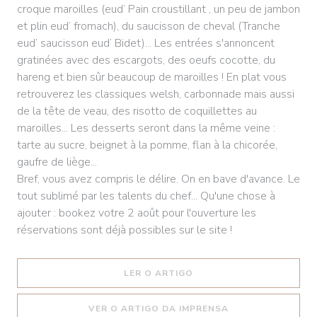
croque maroilles (eud’ Pain croustillant , un peu de jambon
et plin eud’ fromach), du saucisson de cheval (Tranche
eud’ saucisson eud’ Bidet)... Les entrées s'annoncent
gratinées avec des escargots, des oeufs cocotte, du
hareng et bien sûr beaucoup de maroilles ! En plat vous
retrouverez les classiques welsh, carbonnade mais aussi
de la tête de veau, des risotto de coquillettes au
maroilles... Les desserts seront dans la même veine :
tarte au sucre, beignet à la pomme, flan à la chicorée,
gaufre de liège...
Bref, vous avez compris le délire. On en bave d'avance. Le
tout sublimé par les talents du chef... Qu'une chose à
ajouter : bookez votre 2 août pour l'ouverture les
réservations sont déjà possibles sur le site !
((ABRE NUMA NOVA JANEL
LER O ARTIGO
((ABRE NUMA NOV
VER O ARTIGO DA IMPRENSA