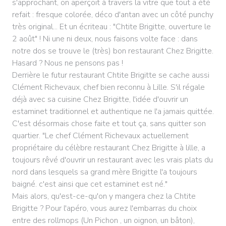
s'approchant, on aperçoit à travers la vitre que tout a été
refait : fresque colorée, déco d'antan avec un côté punchy
très original... Et un écriteau : "Chtite Brigitte, ouverture le
2 août" ! Ni une ni deux, nous faisons volte face : dans
notre dos se trouve le (très) bon restaurant Chez Brigitte.
Hasard ? Nous ne pensons pas !
Derrière le futur restaurant Chtite Brigitte se cache aussi
Clément Richevaux, chef bien reconnu à Lille. S'il régale
déjà avec sa cuisine Chez Brigitte, l'idée d'ouvrir un
estaminet traditionnel et authentique ne l'a jamais quittée.
C'est désormais chose faite et tout ça, sans quitter son
quartier. "Le chef Clément Richevaux actuellement
propriétaire du célèbre restaurant Chez Brigitte à lille, a
toujours rêvé d'ouvrir un restaurant avec les vrais plats du
nord dans lesquels sa grand mère Brigitte l'a toujours
baigné. c'est ainsi que cet estaminet est né."
Mais alors, qu'est-ce-qu'on y mangera chez la Chtite
Brigitte ? Pour l'apéro, vous aurez l'embarras du choix
entre des rollmops (Un Pichon , un oignon, un bâton),