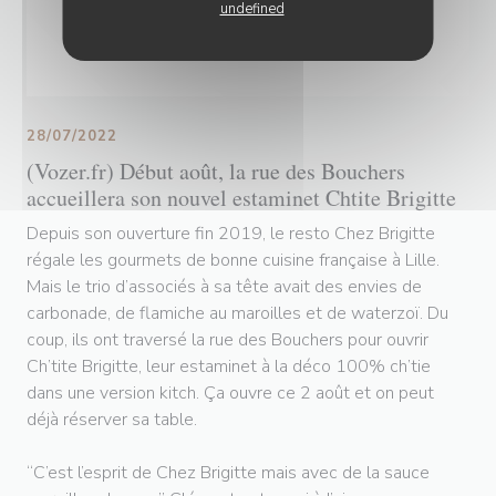
undefined
28/07/2022
(Vozer.fr) Début août, la rue des Bouchers
accueillera son nouvel estaminet Chtite Brigitte
Depuis son ouverture fin 2019, le resto Chez Brigitte
régale les gourmets de bonne cuisine française à Lille.
Mais le trio d’associés à sa tête avait des envies de
carbonade, de flamiche au maroilles et de waterzoï. Du
coup, ils ont traversé la rue des Bouchers pour ouvrir
Ch’tite Brigitte, leur estaminet à la déco 100% ch’tie
dans une version kitch. Ça ouvre ce 2 août et on peut
déjà réserver sa table.
“C’est l’esprit de Chez Brigitte mais avec de la sauce