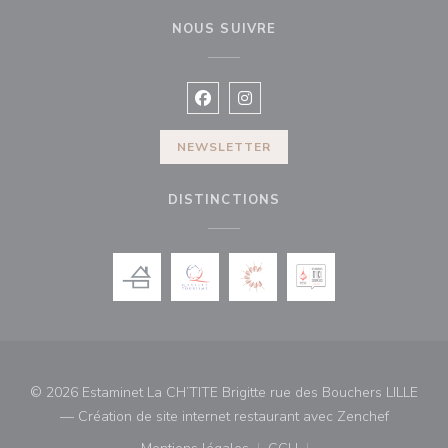
NOUS SUIVRE
Facebook ((ouvre une nouvelle fenê
Instagram ((ouvre une nouvell
NEWSLETTER
DISTINCTIONS
© 2026 Estaminet La CH’TITE Brigitte rue des Bouchers LILLE
((ouvre u
— Création de site internet restaurant avec
Zenchef