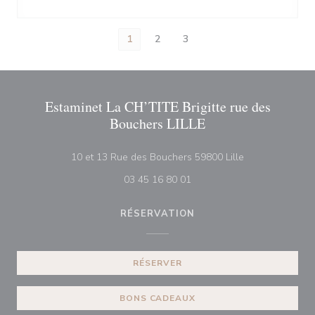
1
2
3
Estaminet La CH’TITE Brigitte rue des
Bouchers LILLE
((ouvre une nouv
10 et 13 Rue des Bouchers 59800 Lille
03 45 16 80 01
RÉSERVATION
RÉSERVER
BONS CADEAUX