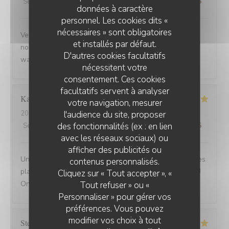
Service
:
5
/5
Ambiance
:
5
/5
Cuisine
:
5
/5
Qualité / Prix
:
5
/5
données à caractère
personnel. Les cookies dits «
nécessaires » sont obligatoires
Venue avec des amis de Belfort.super bien accueillis,
et installés par défaut.
nous avons beaucoup apprécié la carbonade et le
D'autres cookies facultatifs
waterzoi de poissons Nous reviendrons
nécessitent votre
consentement. Ces cookies
facultatifs servent à analyser
Karine
C
votre navigation, mesurer
l'audience du site, proposer
2025-08-30
- 21:15 - Couverts 4
des fonctionnalités (ex : en lien
Service
:
5
/5
Ambiance
:
5
/5
Cuisine
:
5
/5
Qualité / Prix
:
5
/5
avec les réseaux sociaux) ou
afficher des publicités ou
Une adresse a absolument découvrir ! Une ambiance,des
contenus personnalisés.
plats tous délicieux,un personnel attentionné et réactif !!
Cliquez sur « Tout accepter », «
On reviendra....
Tout refuser » ou «
Personnaliser » pour gérer vos
préférences. Vous pouvez
modifier vos choix à tout
Stefano
A