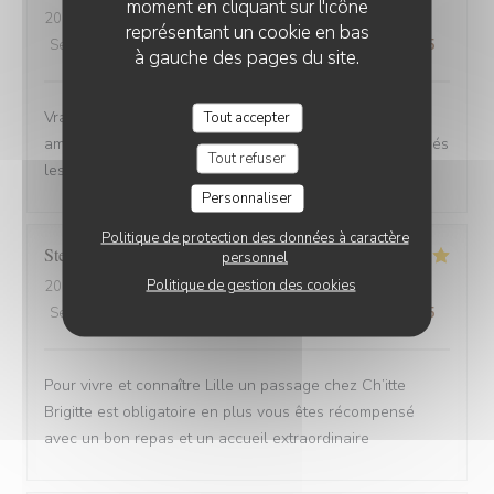
moment en cliquant sur l'icône
2025-08-30
- 12:00 - Couverts 6
représentant un cookie en bas
Service
:
4
/5
Ambiance
:
5
/5
Cuisine
:
5
/5
Qualité / Prix
:
5
/5
à gauche des pages du site.
Vrai Estaminet du Nord, nourriture excellente, uste a
Tout accepter
ameillorer le rytme de sortie des plats, pas tjs coordonnés
Tout refuser
les frites avec les plats principaux.
Personnaliser
Politique de protection des données à caractère
Stefan
E
personnel
Politique de gestion des cookies
2025-08-30
- 21:15 - Couverts 2
Service
:
5
/5
Ambiance
:
5
/5
Cuisine
:
5
/5
Qualité / Prix
:
4
/5
Pour vivre et connaître Lille un passage chez Ch’itte
Brigitte est obligatoire en plus vous êtes récompensé
avec un bon repas et un accueil extraordinaire