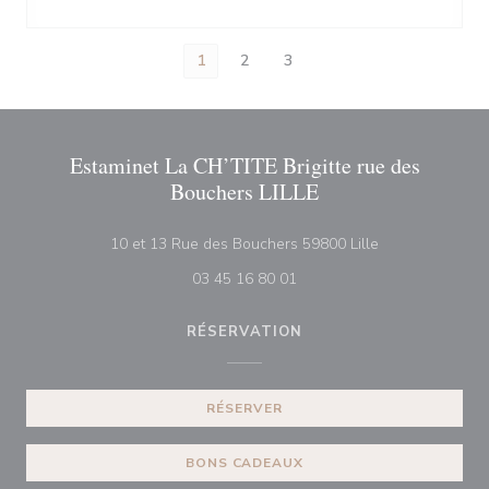
1
2
3
Estaminet La CH’TITE Brigitte rue des
Bouchers LILLE
((ouvre une nouv
10 et 13 Rue des Bouchers 59800 Lille
03 45 16 80 01
RÉSERVATION
RÉSERVER
BONS CADEAUX