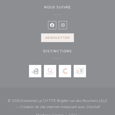
NOUS SUIVRE
Facebook ((ouvre une nouvelle fenê
Instagram ((ouvre une nouvell
NEWSLETTER
DISTINCTIONS
© 2026 Estaminet La CH’TITE Brigitte rue des Bouchers LILLE
((ouvre u
— Création de site internet restaurant avec
Zenchef