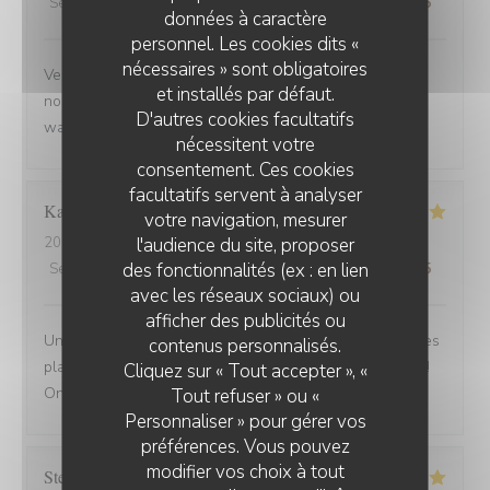
Service
:
5
/5
Ambiance
:
5
/5
Cuisine
:
5
/5
Qualité / Prix
:
5
/5
données à caractère
personnel. Les cookies dits «
nécessaires » sont obligatoires
Venue avec des amis de Belfort.super bien accueillis,
et installés par défaut.
nous avons beaucoup apprécié la carbonade et le
D'autres cookies facultatifs
waterzoi de poissons Nous reviendrons
nécessitent votre
consentement. Ces cookies
facultatifs servent à analyser
Karine
C
votre navigation, mesurer
l'audience du site, proposer
2025-08-30
- 21:15 - Couverts 4
des fonctionnalités (ex : en lien
Service
:
5
/5
Ambiance
:
5
/5
Cuisine
:
5
/5
Qualité / Prix
:
5
/5
avec les réseaux sociaux) ou
afficher des publicités ou
Une adresse a absolument découvrir ! Une ambiance,des
contenus personnalisés.
plats tous délicieux,un personnel attentionné et réactif !!
Cliquez sur « Tout accepter », «
On reviendra....
Tout refuser » ou «
Personnaliser » pour gérer vos
préférences. Vous pouvez
modifier vos choix à tout
Stefano
A