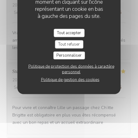
moment en cliquant sur l'icône
2025-08-30
- 12:00 - Couverts 6
représentant un cookie en bas
Service
:
4
/5
Ambiance
:
5
/5
Cuisine
:
5
/5
Qualité / Prix
:
5
/5
à gauche des pages du site.
Vrai Estaminet du Nord, nourriture excellente, uste a
Tout accepter
ameillorer le rytme de sortie des plats, pas tjs coordonnés
Tout refuser
les frites avec les plats principaux.
Personnaliser
Politique de protection des données à caractère
Stefan
E
personnel
Politique de gestion des cookies
2025-08-30
- 21:15 - Couverts 2
Service
:
5
/5
Ambiance
:
5
/5
Cuisine
:
5
/5
Qualité / Prix
:
4
/5
Pour vivre et connaître Lille un passage chez Ch’itte
Brigitte est obligatoire en plus vous êtes récompensé
avec un bon repas et un accueil extraordinaire