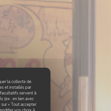
quer la collecte de
s et installés par
facultatifs servent à
s (ex : en lien avec
z sur « Tout accepter
modifier vos choix à