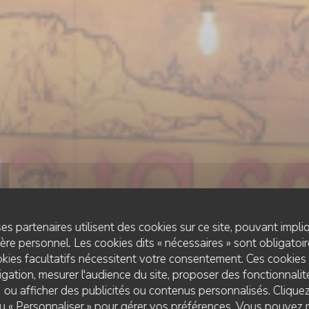
es partenaires utilisent des cookies sur ce site, pouvant impli
re personnel. Les cookies dits « nécessaires » sont obligatoire
kies facultatifs nécessitent votre consentement. Ces cookies 
gation, mesurer l'audience du site, proposer des fonctionnalité
 ou afficher des publicités ou contenus personnalisés. Clique
ESTAMINET FLAMAND
•
LILLE
 ou « Personnaliser » pour gérer vos préférences. Vous pouvez 