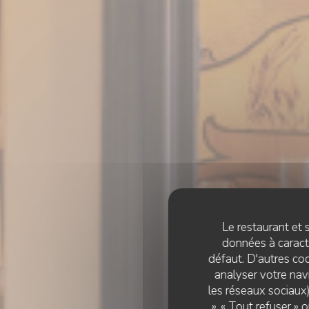
Le restaurant et s
données à caractè
défaut. D'autres coo
analyser votre navi
les réseaux sociaux)
», « Tout refuser »