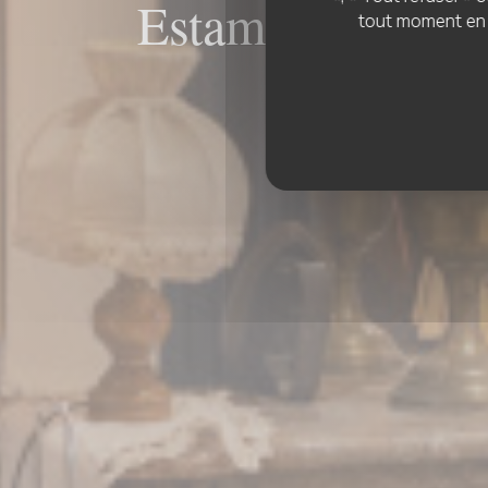
Estaminet La CH
tout moment en c