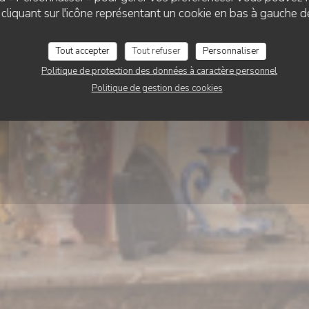
’TITE Brigitte rue de
liquant sur l'icône représentant un cookie en bas à gauche d
Tout accepter
Tout refuser
Personnaliser
RÉSERVER
Politique de protection des données à caractère personnel
Politique de gestion des cookies