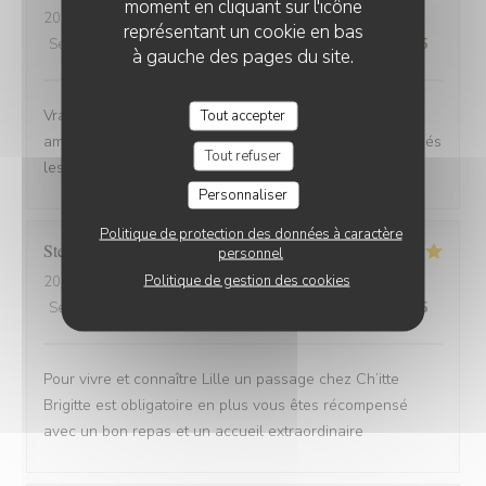
moment en cliquant sur l'icône
2025-08-30
- 12:00 - Couverts 6
représentant un cookie en bas
Service
:
4
/5
Ambiance
:
5
/5
Cuisine
:
5
/5
Qualité / Prix
:
5
/5
à gauche des pages du site.
Vrai Estaminet du Nord, nourriture excellente, uste a
Tout accepter
ameillorer le rytme de sortie des plats, pas tjs coordonnés
Tout refuser
les frites avec les plats principaux.
Personnaliser
Politique de protection des données à caractère
Stefan
E
personnel
Politique de gestion des cookies
2025-08-30
- 21:15 - Couverts 2
Service
:
5
/5
Ambiance
:
5
/5
Cuisine
:
5
/5
Qualité / Prix
:
4
/5
Pour vivre et connaître Lille un passage chez Ch’itte
Brigitte est obligatoire en plus vous êtes récompensé
avec un bon repas et un accueil extraordinaire