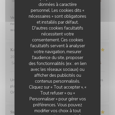
Service
:
5
/5
Ambiance
:
5
/5
Cuisine
:
5
/5
Qualité / Prix
:
5
/5
données à caractère
personnel. Les cookies dits «
nécessaires » sont obligatoires
Venue avec des amis de Belfort.super bien accueillis,
et installés par défaut.
nous avons beaucoup apprécié la carbonade et le
D'autres cookies facultatifs
waterzoi de poissons Nous reviendrons
nécessitent votre
consentement. Ces cookies
facultatifs servent à analyser
Karine
C
votre navigation, mesurer
l'audience du site, proposer
2025-08-30
- 21:15 - Couverts 4
des fonctionnalités (ex : en lien
Service
:
5
/5
Ambiance
:
5
/5
Cuisine
:
5
/5
Qualité / Prix
:
5
/5
avec les réseaux sociaux) ou
afficher des publicités ou
Une adresse a absolument découvrir ! Une ambiance,des
contenus personnalisés.
plats tous délicieux,un personnel attentionné et réactif !!
Cliquez sur « Tout accepter », «
On reviendra....
Tout refuser » ou «
Personnaliser » pour gérer vos
préférences. Vous pouvez
modifier vos choix à tout
Stefano
A