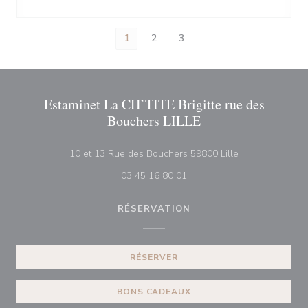
1
2
3
Estaminet La CH’TITE Brigitte rue des
Bouchers LILLE
((ouvre une nouv
10 et 13 Rue des Bouchers 59800 Lille
03 45 16 80 01
RÉSERVATION
RÉSERVER
BONS CADEAUX