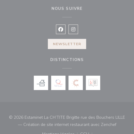
NOUS SUIVRE
Facebook ((ouvre une nouvelle fenê
Instagram ((ouvre une nouvell
NEWSLETTER
DISTINCTIONS
© 2026 Estaminet La CH’TITE Brigitte rue des Bouchers LILLE
((ouvre u
— Création de site internet restaurant avec
Zenchef