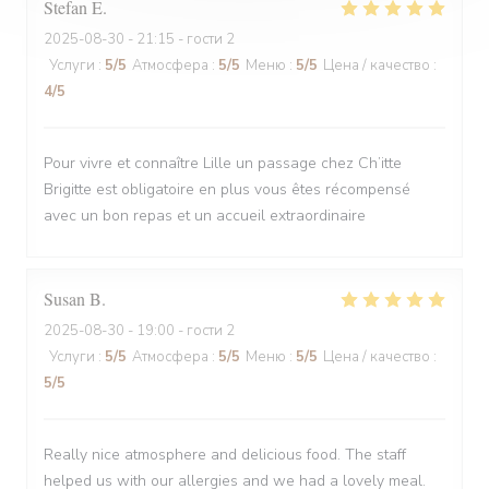
Stefan
E
2025-08-30
- 21:15 - гости 2
Услуги
:
5
/5
Атмосфера
:
5
/5
Меню
:
5
/5
Цена / качество
:
4
/5
Pour vivre et connaître Lille un passage chez Ch’itte
Brigitte est obligatoire en plus vous êtes récompensé
avec un bon repas et un accueil extraordinaire
Susan
B
2025-08-30
- 19:00 - гости 2
Услуги
:
5
/5
Атмосфера
:
5
/5
Меню
:
5
/5
Цена / качество
:
5
/5
Really nice atmosphere and delicious food. The staff
helped us with our allergies and we had a lovely meal.