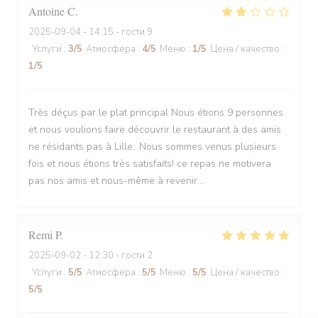
Antoine
C
2025-09-04
- 14:15 - гости 9
Услуги
:
3
/5
Атмосфера
:
4
/5
Меню
:
1
/5
Цена / качество
:
1
/5
Très déçus par le plat principal Nous étions 9 personnes
et nous voulions faire découvrir le restaurant à des amis
ne résidants pas à Lille...Nous sommes venus plusieurs
fois et nous étions très satisfaits! ce repas ne motivera
pas nos amis et nous-même à revenir...
Remi
P
2025-09-02
- 12:30 - гости 2
Услуги
:
5
/5
Атмосфера
:
5
/5
Меню
:
5
/5
Цена / качество
:
5
/5