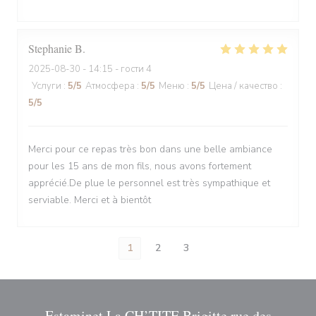
Stephanie
B
2025-08-30
- 14:15 - гости 4
Услуги
:
5
/5
Атмосфера
:
5
/5
Меню
:
5
/5
Цена / качество
:
5
/5
Merci pour ce repas très bon dans une belle ambiance
pour les 15 ans de mon fils, nous avons fortement
apprécié.De plue le personnel est très sympathique et
serviable. Merci et à bientôt
1
2
3
Estaminet La CH’TITE Brigitte rue des