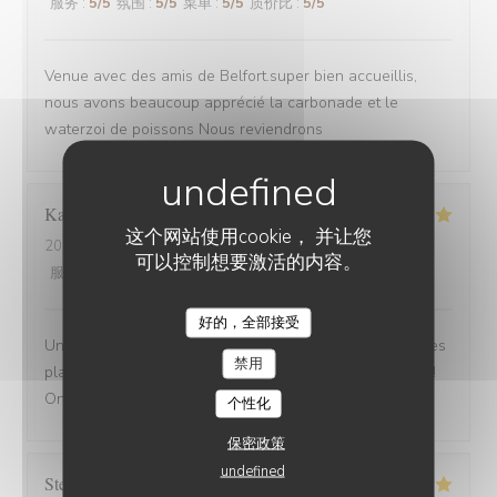
服务
:
5
/5
氛围
:
5
/5
菜单
:
5
/5
质价比
:
5
/5
Venue avec des amis de Belfort.super bien accueillis,
nous avons beaucoup apprécié la carbonade et le
waterzoi de poissons Nous reviendrons
Karine
C
这个网站使用cookie， 并让您
2025-08-30
- 21:15 - 来宾 4
可以控制想要激活的内容。
服务
:
5
/5
氛围
:
5
/5
菜单
:
5
/5
质价比
:
5
/5
好的，全部接受
Une adresse a absolument découvrir ! Une ambiance,des
禁用
plats tous délicieux,un personnel attentionné et réactif !!
On reviendra....
个性化
保密政策
undefined
Stefano
A