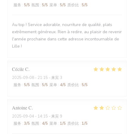
服务
:
5
/5
氛围
:
5
/5
菜单
:
5
/5
质价比
:
5
/5
Au top ! Service adorable, nourriture de qualité, plats
extrêmement généreux. Rien à redire, au plaisir de revenir
l'année prochaine dans cette adresse incontournable de
Lille !
Cécile
C
2025-09-08
- 21:15 - 来宾 3
服务
:
5
/5
氛围
:
5
/5
菜单
:
4
/5
质价比
:
5
/5
Antoine
C
2025-09-04
- 14:15 - 来宾 9
服务
:
3
/5
氛围
:
4
/5
菜单
:
1
/5
质价比
:
1
/5