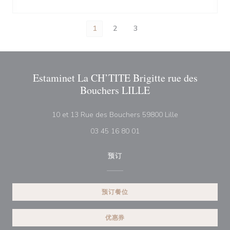
1
2
3
Estaminet La CH’TITE Brigitte rue des
Bouchers LILLE
((在新窗口中打开
10 et 13 Rue des Bouchers 59800 Lille
03 45 16 80 01
预订
预订餐位
优惠券