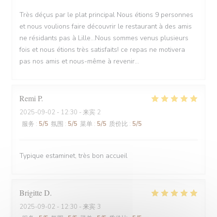
Très déçus par le plat principal Nous étions 9 personnes
et nous voulions faire découvrir le restaurant à des amis
ne résidants pas à Lille...Nous sommes venus plusieurs
fois et nous étions très satisfaits! ce repas ne motivera
pas nos amis et nous-même à revenir...
Remi
P
2025-09-02
- 12:30 - 来宾 2
服务
:
5
/5
氛围
:
5
/5
菜单
:
5
/5
质价比
:
5
/5
Typique estaminet, très bon accueil
Brigitte
D
2025-09-02
- 12:30 - 来宾 3