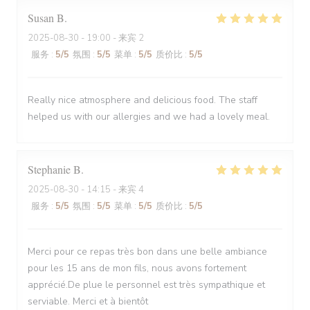
Susan
B
2025-08-30
- 19:00 - 来宾 2
服务
:
5
/5
氛围
:
5
/5
菜单
:
5
/5
质价比
:
5
/5
Really nice atmosphere and delicious food. The staff
helped us with our allergies and we had a lovely meal.
Stephanie
B
2025-08-30
- 14:15 - 来宾 4
服务
:
5
/5
氛围
:
5
/5
菜单
:
5
/5
质价比
:
5
/5
Merci pour ce repas très bon dans une belle ambiance
pour les 15 ans de mon fils, nous avons fortement
apprécié.De plue le personnel est très sympathique et
serviable. Merci et à bientôt