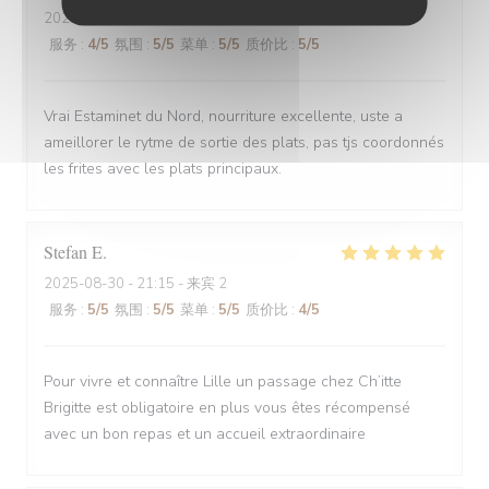
2025-08-30
- 12:00 - 来宾 6
服务
:
4
/5
氛围
:
5
/5
菜单
:
5
/5
质价比
:
5
/5
Vrai Estaminet du Nord, nourriture excellente, uste a
ameillorer le rytme de sortie des plats, pas tjs coordonnés
les frites avec les plats principaux.
Stefan
E
2025-08-30
- 21:15 - 来宾 2
服务
:
5
/5
氛围
:
5
/5
菜单
:
5
/5
质价比
:
4
/5
Pour vivre et connaître Lille un passage chez Ch’itte
Brigitte est obligatoire en plus vous êtes récompensé
avec un bon repas et un accueil extraordinaire