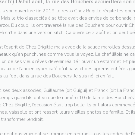
zer.fr) Début août, la rue des Bouchers accueillera son 
is son ouverture fin 2019, le resto Chez Brigitte régale les gou
e. Mais le trio d’associés à sa tête avait des envies de carbonade,
rzoï. Du coup, ils ont traversé la rue des Bouchers pour ouvrir Ch’
 ch’tie dans une version kitch. Ça ouvre ce 2 août et on peut déj
st l’esprit de Chez Brigitte mais avec de la sauce maroilles dessus
neaux qu’en punchlines comme vous le voyez. Le chef lillois ne 
n un de ses vieux rêves devenir réalité : ouvrir un estaminet. Et 
locaux de l’ancien cyber café où il passait des aprems entières gam
s au foot dans la rue des Bouchers. Je suis né ici en fait.”
 ses deux associés, Guillaume (dit Guigui) et Franck (dit La Francke
temps quand ils ont vu que le numéro 10 de la rue des Bouchers se
o Chez Brigitte, l’occasion était trop belle. Ils ont alors commencé
ches, vaisselle et ont ressorti leurs vieilles photos de famille. Et i
 transformer l’endroit.
e peut pas vraiment se tromper en rentrant, tous les codes de l’e