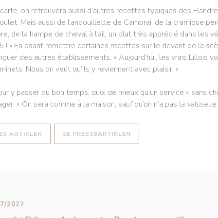
 carte, on retrouvera aussi d’autres recettes typiques des Flan
oulet. Mais aussi de l’andouillette de Cambrai, de la cramique pe
re, de la hampe de cheval à l’ail, un plat très apprécié dans les vé
5 ! » En osant remettre certaines recettes sur le devant de la sc
inguer des autres établissements. « Aujourd’hui, les vrais Lillois 
minets. Nous on veut qu’ils y reviennent avec plaisir. »
our y passer du bon temps, quoi de mieux qu’un service « sans chich
ager. « On sera comme à la maison, sauf qu’on n’a pas la vaisselle à 
((ÅBNER I ET NYT VINDUE))
((ÅBNER I ET NYT VINDUE)
ÆS ARTIKLEN
SE PRESSEARTIKLEN
07/2022