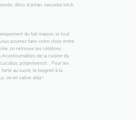
lorée, déco d’antan, vaisselle kitch,
niquement du fait maison, le tout
 vous pourrez faire votre choix entre
trée, on retrouve les célèbres
 incontournables de la cuisine du
e Lucullus, potjevleesch… Pour les
arte au sucre, le beignet à la
s, on en salive déjà !
)