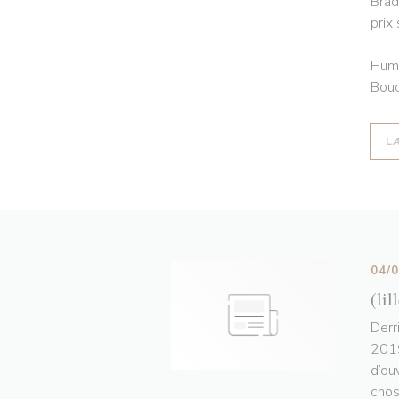
Brad
prix
Humo
Bouc
L
04/
(lil
Derr
2019
d’ou
chos