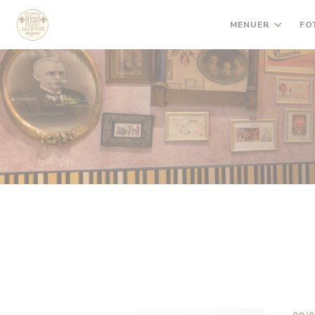
CCookie-styringspanel
MENUER
FO