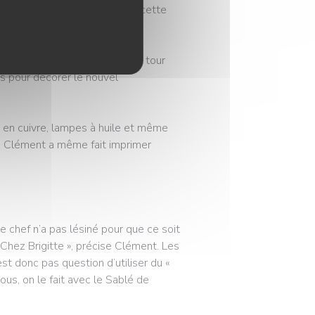
ci, j’ai quasiment grandi dans cette
itte », il s’est mis à faire le tour
s pour décorer le nouvel
s en cuivre, lampes à huile et même
à. Clément a même fait imprimer
Le chef n’a pas lésiné pour que ce soit
Chez Brigitte », précise Clément. Les
est donc pas question d’utiliser du «
Nous, on le fait avec le Sablé de