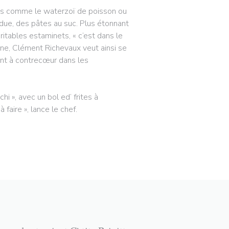
dres comme le waterzoï de poisson ou
rdue, des pâtes au suc. Plus étonnant
ritables estaminets, « c’est dans le
ène, Clément Richevaux veut ainsi se
vont à contrecœur dans les
i », avec un bol ed’ frites à
faire », lance le chef.
)