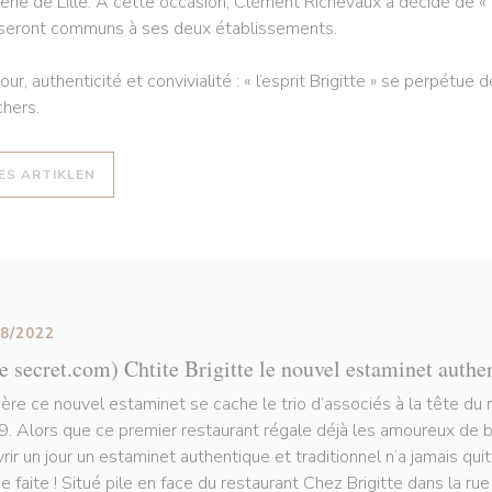
erie de Lille. À cette occasion, Clément Richevaux a décidé de « s
 seront communs à ses deux établissements.
ur, authenticité et convivialité : « l’esprit Brigitte » se perpétue
hers.
((ÅBNER I ET NYT VINDUE))
ÆS ARTIKLEN
08/2022
le secret.com) Chtite Brigitte le nouvel estaminet authe
ière ce nouvel estaminet se cache le trio d’associés à la tête du 
. Alors que ce premier restaurant régale déjà les amoureux de bo
vrir un jour un estaminet authentique et traditionnel n’a jamais qui
e faite ! Situé pile en face du restaurant Chez Brigitte dans la ru