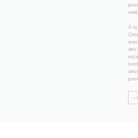
poss
vieil
À la
Conc
avec
des 
esca
nord
dess
pomm
L