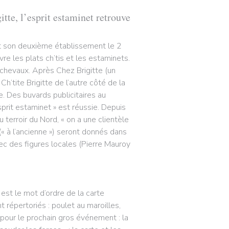
itte, l’esprit estaminet retrouve
ert son deuxième établissement le 2
ivre les plats ch’tis et les estaminets.
ichevaux. Après Chez Brigitte (un
’tite Brigitte de l’autre côté de la
. Des buvards publicitaires au
sprit estaminet » est réussie. Depuis
 terroir du Nord, « on a une clientèle
« à l’ancienne ») seront donnés dans
vec des figures locales (Pierre Mauroy
 est le mot d’ordre de la carte
t répertoriés : poulet au maroilles,
 pour le prochain gros événement : la