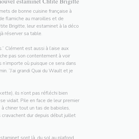
nouvel estaminet Chtite Brigitte
rmets de bonne cuisine française à
 de flamiche au maroilles et de
tite Brigitte, leur estaminet à la déco
à réserver sa table.
.” Clément est aussi à l’aise aux
cache pas son contentement à voir
pas n’importe où puisque ce sera dans
in. “J’ai grandi Quai du Wault et je
tte), ils n’ont pas réfléchi bien
 vidait. Pile en face de leur premier
 à chiner tout un tas de babioles,
ls cravachent dur depuis début juillet
staminet sont là, du sol au plafond