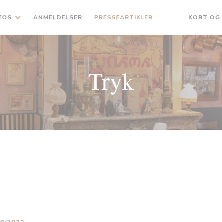
TOS
ANMELDELSER
PRESSEARTIKLER
KORT OG
((ÅBNER I ET NY
((ÅBNER I ET
Tryk