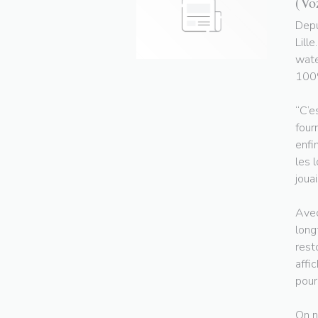
(Vo
Depu
Lill
wate
100%
“C’e
four
enfi
les 
jouai
Avec
long
rest
affi
pour
On n