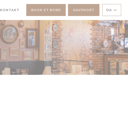
 KONTAKT
BOOK ET BORD
GAVEKORT
DA
T VINDUE))
 NYT VINDUE))