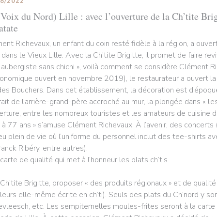
08/2022
Voix du Nord) Lille : avec l’ouverture de la Ch’tite Brig
atate
ent Richevaux, un enfant du coin resté fidèle à la région, a ouv
 dans le Vieux Lille. Avec la Ch’tite Brigitte, il promet de faire rev
 aubergiste sans chichi », voilà comment se considère Clément R
ronomique ouvert en novembre 2019), le restaurateur a ouvert la Ch
des Bouchers. Dans cet établissement, la décoration est d’époque
rait de l’arrière-grand-père accroché au mur, la plongée dans « l’e
verture, entre les nombreux touristes et les amateurs de cuisine du
 à 77 ans » s’amuse Clément Richevaux. À l’avenir, des concerts (
ieu plein de vie où l’uniforme du personnel inclut des tee-shirts a
ranck Ribéry, entre autres).
carte de qualité qui met à l’honneur les plats ch’tis
 Ch’tite Brigitte, proposer « des produits régionaux » et de qualité
illeurs elle-même écrite en ch’ti). Seuls des plats du Ch’nord y son
evleesch, etc. Les sempiternelles moules-frites seront à la carte