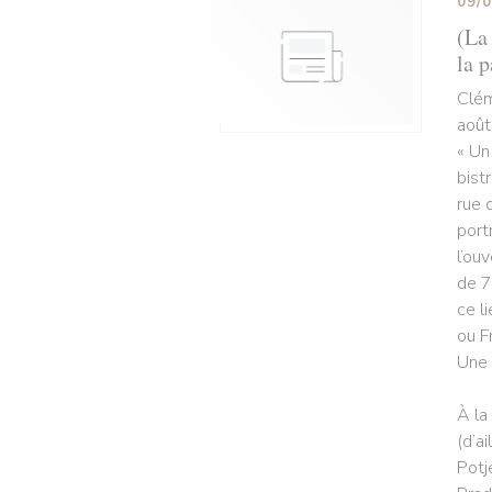
09/
(La 
la p
Clém
août
« Un
bist
rue 
port
l’ou
de 7
ce l
ou F
Une 
À la
(d’a
Potj