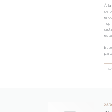
À la
de p
enco
Top 
dist
esta
Et p
part
L
28/