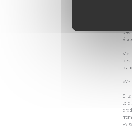
face
rue »
Avec
des 
étab
Viei
des 
d’an
Wels
Si l
le p
prod
from
Wiss