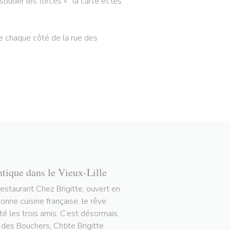
ouder les forces » : la carte et les
 de chaque côté de la rue des
ntique dans le Vieux-Lille
restaurant Chez Brigitte, ouvert en
nne cuisine française, le rêve
tté les trois amis. C’est désormais
e des Bouchers, Chtite Brigitte