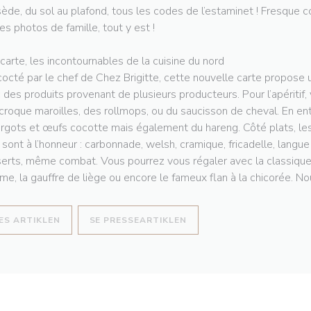
ède, du sol au plafond, tous les codes de l’estaminet ! Fresque co
les photos de famille, tout y est !
 carte, les incontournables de la cuisine du nord
octé par le chef de Chez Brigitte, cette nouvelle carte propose u
 des produits provenant de plusieurs producteurs. Pour l’apéritif,
croque maroilles, des rollmops, ou du saucisson de cheval. En en
rgots et œufs cocotte mais également du hareng. Côté plats, les
 sont à l’honneur : carbonnade, welsh, cramique, fricadelle, langu
erts, même combat. Vous pourrez vous régaler avec la classique t
e, la gauffre de liège ou encore le fameux flan à la chicorée. Nou
((ÅBNER I ET NYT VINDUE))
((ÅBNER I ET NYT VINDUE)
ÆS ARTIKLEN
SE PRESSEARTIKLEN