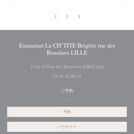
1
2
3
Estaminet La CH’TITE Brigitte rue des
Bouchers LILLE
((新しいウィン
10 et 13 Rue des Bouchers 59800 Lille
03 45 16 80 01
ご予約
予約
バウチャー