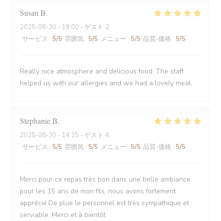
Susan
B
2025-08-30
- 19:00 - ゲスト 2
サービス
:
5
/5
雰囲気
:
5
/5
メニュー
:
5
/5
品質-価格
:
5
/5
Really nice atmosphere and delicious food. The staff
helped us with our allergies and we had a lovely meal.
Stephanie
B
2025-08-30
- 14:15 - ゲスト 4
サービス
:
5
/5
雰囲気
:
5
/5
メニュー
:
5
/5
品質-価格
:
5
/5
Merci pour ce repas très bon dans une belle ambiance
pour les 15 ans de mon fils, nous avons fortement
apprécié.De plue le personnel est très sympathique et
serviable. Merci et à bientôt