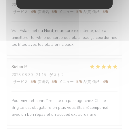
2025-08-30
- 12:00 - ゲスト 6
サービス
:
4
/5
雰囲気
:
5
/5
メニュー
:
5
/5
品質-価格
:
5
/5
Vrai Estaminet du Nord, nourriture excellente, uste a
ameillorer le rytme de sortie des plats, pas tjs coordonnés
les frites avec les plats principaux.
Stefan
E
2025-08-30
- 21:15 - ゲスト 2
サービス
:
5
/5
雰囲気
:
5
/5
メニュー
:
5
/5
品質-価格
:
4
/5
Pour vivre et connaître Lille un passage chez Ch’itte
Brigitte est obligatoire en plus vous êtes récompensé
avec un bon repas et un accueil extraordinaire