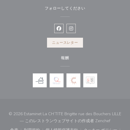
フォローしてください
Facebook ((新しいウィンドウで開
Instagram ((新しいウィン
ニュースレター
報酬
© 2026 Estaminet La CH’TITE Brigitte rue des Bouchers LILLE
((新しい
— このレストランウェブサイトの作成者
Zenchef