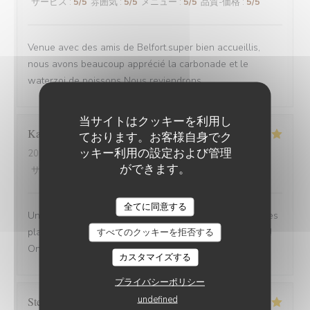
サービス
:
5
/5
雰囲気
:
5
/5
メニュー
:
5
/5
品質-価格
:
5
/5
Venue avec des amis de Belfort.super bien accueillis,
nous avons beaucoup apprécié la carbonade et le
waterzoi de poissons Nous reviendrons
当サイトはクッキーを利用し
Karine
C
ております。お客様自身でク
ッキー利用の設定および管理
2025-08-30
- 21:15 - ゲスト 4
ができます。
サービス
:
5
/5
雰囲気
:
5
/5
メニュー
:
5
/5
品質-価格
:
5
/5
全てに同意する
Une adresse a absolument découvrir ! Une ambiance,des
plats tous délicieux,un personnel attentionné et réactif !!
すべてのクッキーを拒否する
On reviendra....
カスタマイズする
プライバシーポリシー
undefined
Stefano
A