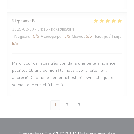
Stephanie
B
2025-08-30
- 14:15 - καλεσμένοι 4
Υπηρεσία
:
5
/5
Ατμόσφαιρα
:
5
/5
Μενού
:
5
/5
Ποιότητα / Τιμή
:
5
/5
Merci pour ce repas très bon dans une belle ambiance
pour les 15 ans de mon fils, nous avons fortement
apprécié.De plue le personnel est très sympathique et
serviable. Merci et à bientôt
1
2
3
Estaminet La CH’TITE Brigitte rue des