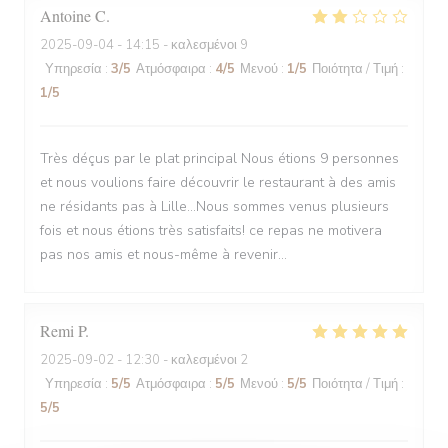
Antoine
C
2025-09-04
- 14:15 - καλεσμένοι 9
Υπηρεσία
:
3
/5
Ατμόσφαιρα
:
4
/5
Μενού
:
1
/5
Ποιότητα / Τιμή
:
1
/5
Très déçus par le plat principal Nous étions 9 personnes
et nous voulions faire découvrir le restaurant à des amis
ne résidants pas à Lille...Nous sommes venus plusieurs
fois et nous étions très satisfaits! ce repas ne motivera
pas nos amis et nous-même à revenir...
Remi
P
2025-09-02
- 12:30 - καλεσμένοι 2
Υπηρεσία
:
5
/5
Ατμόσφαιρα
:
5
/5
Μενού
:
5
/5
Ποιότητα / Τιμή
:
5
/5