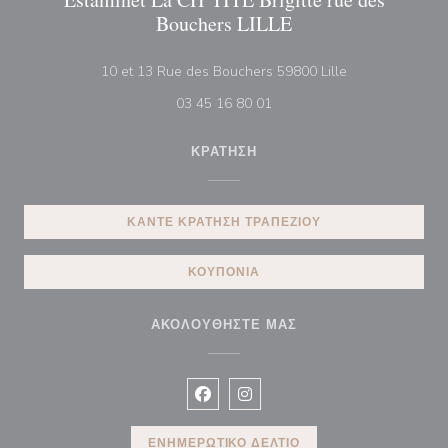
Bouchers LILLE
((ανοίγει σε νέο
10 et 13 Rue des Bouchers 59800 Lille
03 45 16 80 01
ΚΡΆΤΗΣΗ
ΚΆΝΤΕ ΚΡΆΤΗΣΗ ΤΡΑΠΕΖΙΟΎ
ΚΟΥΠΌΝΙΑ
ΑΚΟΛΟΥΘΉΣΤΕ ΜΑΣ
Facebook ((ανοίγει σε νέο παράθυρ
Instagram ((ανοίγει σε νέο π
ΕΝΗΜΕΡΩΤΙΚΌ ΔΕΛΤΊΟ