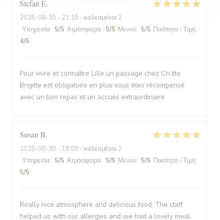
Stefan
E
2025-08-30
- 21:15 - καλεσμένοι 2
Υπηρεσία
:
5
/5
Ατμόσφαιρα
:
5
/5
Μενού
:
5
/5
Ποιότητα / Τιμή
:
4
/5
Pour vivre et connaître Lille un passage chez Ch’itte
Brigitte est obligatoire en plus vous êtes récompensé
avec un bon repas et un accueil extraordinaire
Susan
B
2025-08-30
- 19:00 - καλεσμένοι 2
Υπηρεσία
:
5
/5
Ατμόσφαιρα
:
5
/5
Μενού
:
5
/5
Ποιότητα / Τιμή
:
5
/5
Really nice atmosphere and delicious food. The staff
helped us with our allergies and we had a lovely meal.