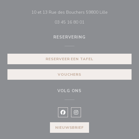
((opent in een n
10 et 13 Rue des Bouchers 59800 Lille
03 45 16 80 01
RESERVERING
RESERVEER EEN TAFEL
VOUCHERS
VOLG ONS
Facebook ((opent in een nieuw vens
Instagram ((opent in een nieu
NIEUWSBRIEF