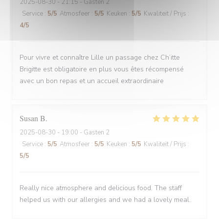
2025-08-30
- 21:15 - Gasten 2
Service
:
5
/5
Atmosfeer
:
5
/5
Keuken
:
5
/5
Kwaliteit / Prijs
:
4
/5
Pour vivre et connaître Lille un passage chez Ch’itte
Brigitte est obligatoire en plus vous êtes récompensé
avec un bon repas et un accueil extraordinaire
Susan
B
2025-08-30
- 19:00 - Gasten 2
Service
:
5
/5
Atmosfeer
:
5
/5
Keuken
:
5
/5
Kwaliteit / Prijs
:
5
/5
Really nice atmosphere and delicious food. The staff
helped us with our allergies and we had a lovely meal.