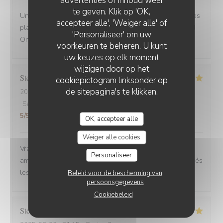
te geven. Klik op 'OK,
Une adresse a absolument découvrir ! Une ambiance,des
accepteer alle', 'Weiger alle' of
plats tous délicieux,un personnel attentionné et réactif !!
'Personaliseer' om uw
On reviendra....
voorkeuren te beheren. U kunt
uw keuzes op elk moment
wijzigen door op het
Stefano
A
cookiepictogram linksonder op
de sitepagina's te klikken.
2025-08-30
- 12:00 - Gasten 6
Service
:
4
/5
Atmosfeer
:
5
/5
Keuken
:
5
/5
Kwaliteit / Prijs
:
5
/5
OK, accepteer alle
Weiger alle cookies
Vrai Estaminet du Nord, nourriture excellente, uste a
Personaliseer
ameillorer le rytme de sortie des plats, pas tjs coordonnés
les frites avec les plats principaux.
Beleid voor de bescherming van
persoonsgegevens
Cookiebeleid
Stefan
E