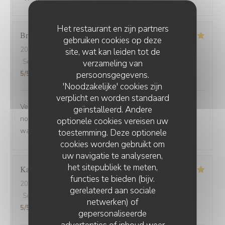
Het restaurant en zijn partners
Brigitte
D
gebruiken cookies op deze
2025-09-02
- 12:30 - Gasten 3
site, wat kan leiden tot de
Service
:
5
/5
Atmosfeer
verzameling van
:
5
/5
Keuken
:
5
/5
Kwaliteit / Prijs
:
persoonsgegevens.
5
/5
'Noodzakelijke' cookies zijn
verplicht en worden standaard
Venue avec des amis de Belfort.super bien accueillis,
geïnstalleerd. Andere
nous avons beaucoup apprécié la carbonade et le
optionele cookies vereisen uw
waterzoi de poissons Nous reviendrons
toestemming. Deze optionele
cookies worden gebruikt om
uw navigatie te analyseren,
het sitepubliek te meten,
Karine
C
functies te bieden (bijv.
2025-08-30
- 21:15 - Gasten 4
gerelateerd aan sociale
Service
:
5
/5
Atmosfeer
:
5
/5
Keuken
:
5
/5
Kwaliteit / Prijs
:
netwerken) of
5
/5
gepersonaliseerde
advertenties of inhoud weer