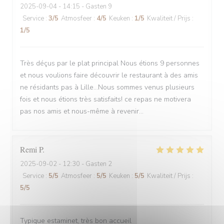
2025-09-04
- 14:15 - Gasten 9
Service
:
3
/5
Atmosfeer
:
4
/5
Keuken
:
1
/5
Kwaliteit / Prijs
:
1
/5
Très déçus par le plat principal Nous étions 9 personnes
et nous voulions faire découvrir le restaurant à des amis
ne résidants pas à Lille...Nous sommes venus plusieurs
fois et nous étions très satisfaits! ce repas ne motivera
pas nos amis et nous-même à revenir...
Remi
P
2025-09-02
- 12:30 - Gasten 2
Service
:
5
/5
Atmosfeer
:
5
/5
Keuken
:
5
/5
Kwaliteit / Prijs
:
5
/5
Typique estaminet, très bon accueil