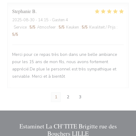
Stephanie
B
2025-08-30
- 14:15 - Gasten 4
Service
:
5
/5
Atmosfeer
:
5
/5
Keuken
:
5
/5
Kwaliteit / Prijs
:
5
/5
Merci pour ce repas très bon dans une belle ambiance
pour les 15 ans de mon fils, nous avons fortement
apprécié.De plue le personnel est très sympathique et
serviable. Merci et à bientôt
1
2
3
Estaminet La CH’TITE Brigitte rue des
Bouchers LILLE