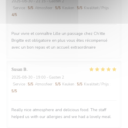
2025-08-30
- 21:15 - Gasten 2
Service
:
5
/5
Atmosfeer
:
5
/5
Keuken
:
5
/5
Kwaliteit / Prijs
:
4
/5
Pour vivre et connaître Lille un passage chez Ch’itte
Brigitte est obligatoire en plus vous êtes récompensé
avec un bon repas et un accueil extraordinaire
Susan
B
2025-08-30
- 19:00 - Gasten 2
Service
:
5
/5
Atmosfeer
:
5
/5
Keuken
:
5
/5
Kwaliteit / Prijs
:
5
/5
Really nice atmosphere and delicious food. The staff
helped us with our allergies and we had a lovely meal.