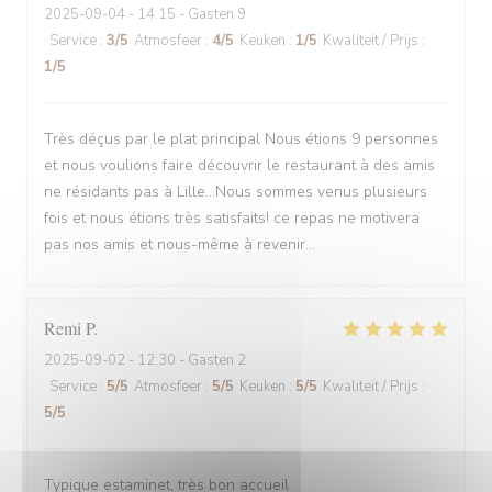
2025-09-04
- 14:15 - Gasten 9
Service
:
3
/5
Atmosfeer
:
4
/5
Keuken
:
1
/5
Kwaliteit / Prijs
:
1
/5
Très déçus par le plat principal Nous étions 9 personnes
et nous voulions faire découvrir le restaurant à des amis
ne résidants pas à Lille...Nous sommes venus plusieurs
fois et nous étions très satisfaits! ce repas ne motivera
pas nos amis et nous-même à revenir...
Remi
P
2025-09-02
- 12:30 - Gasten 2
Service
:
5
/5
Atmosfeer
:
5
/5
Keuken
:
5
/5
Kwaliteit / Prijs
:
5
/5
Typique estaminet, très bon accueil