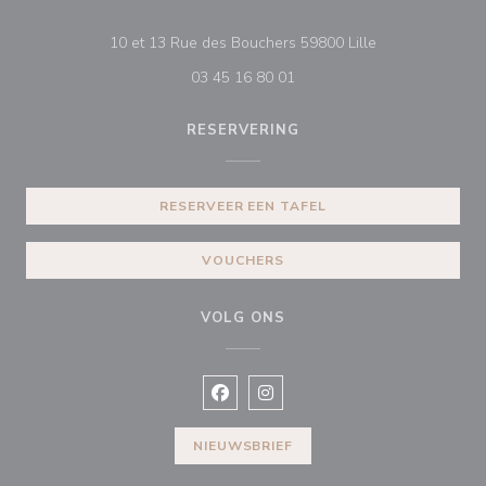
((opent in een n
10 et 13 Rue des Bouchers 59800 Lille
03 45 16 80 01
RESERVERING
RESERVEER EEN TAFEL
VOUCHERS
VOLG ONS
Facebook ((opent in een nieuw vens
Instagram ((opent in een nieu
NIEUWSBRIEF