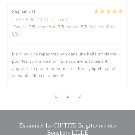
Stephanie
B
2025-08-30
- 14:15 - Gasten 4
Service
:
5
/5
Atmosfeer
:
5
/5
Keuken
:
5
/5
Kwaliteit / Prijs
:
5
/5
Merci pour ce repas très bon dans une belle ambiance
pour les 15 ans de mon fils, nous avons fortement
apprécié.De plue le personnel est très sympathique et
serviable. Merci et à bientôt
1
2
3
Estaminet La CH’TITE Brigitte rue des
Bouchers LILLE