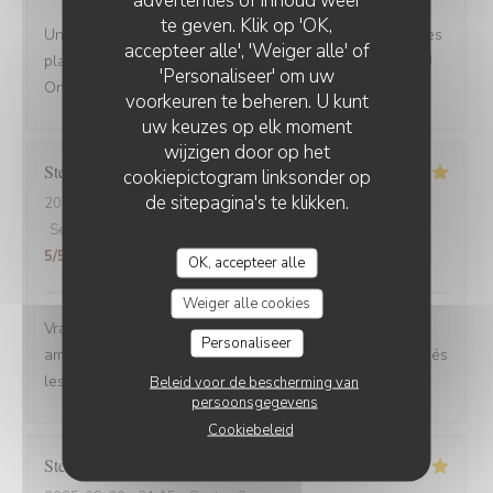
te geven. Klik op 'OK,
Une adresse a absolument découvrir ! Une ambiance,des
accepteer alle', 'Weiger alle' of
plats tous délicieux,un personnel attentionné et réactif !!
'Personaliseer' om uw
On reviendra....
voorkeuren te beheren. U kunt
uw keuzes op elk moment
wijzigen door op het
Stefano
A
cookiepictogram linksonder op
de sitepagina's te klikken.
2025-08-30
- 12:00 - Gasten 6
Service
:
4
/5
Atmosfeer
:
5
/5
Keuken
:
5
/5
Kwaliteit / Prijs
:
5
/5
OK, accepteer alle
Weiger alle cookies
Vrai Estaminet du Nord, nourriture excellente, uste a
Personaliseer
ameillorer le rytme de sortie des plats, pas tjs coordonnés
les frites avec les plats principaux.
Beleid voor de bescherming van
persoonsgegevens
Cookiebeleid
Stefan
E