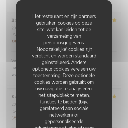
Het restaurant en zijn partners
Brigitte
D
gebruiken cookies op deze
2025-09-02
- 12:30 - Gasten 3
site, wat kan leiden tot de
Service
:
5
/5
Atmosfeer
verzameling van
:
5
/5
Keuken
:
5
/5
Kwaliteit / Prijs
:
persoonsgegevens.
5
/5
'Noodzakelijke' cookies zijn
verplicht en worden standaard
Venue avec des amis de Belfort.super bien accueillis,
geïnstalleerd. Andere
nous avons beaucoup apprécié la carbonade et le
optionele cookies vereisen uw
waterzoi de poissons Nous reviendrons
toestemming. Deze optionele
cookies worden gebruikt om
uw navigatie te analyseren,
het sitepubliek te meten,
Karine
C
functies te bieden (bijv.
2025-08-30
- 21:15 - Gasten 4
gerelateerd aan sociale
Service
:
5
/5
Atmosfeer
:
5
/5
Keuken
:
5
/5
Kwaliteit / Prijs
:
netwerken) of
5
/5
gepersonaliseerde
advertenties of inhoud weer