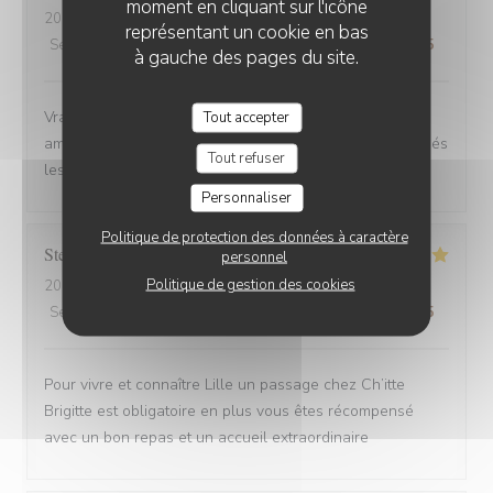
moment en cliquant sur l'icône
2025-08-30
- 12:00 - Couverts 6
représentant un cookie en bas
Service
:
4
/5
Ambiance
:
5
/5
Cuisine
:
5
/5
Qualité / Prix
:
5
/5
à gauche des pages du site.
Vrai Estaminet du Nord, nourriture excellente, uste a
Tout accepter
ameillorer le rytme de sortie des plats, pas tjs coordonnés
Tout refuser
les frites avec les plats principaux.
Personnaliser
Politique de protection des données à caractère
Stefan
E
personnel
Politique de gestion des cookies
2025-08-30
- 21:15 - Couverts 2
Service
:
5
/5
Ambiance
:
5
/5
Cuisine
:
5
/5
Qualité / Prix
:
4
/5
Pour vivre et connaître Lille un passage chez Ch’itte
Brigitte est obligatoire en plus vous êtes récompensé
avec un bon repas et un accueil extraordinaire