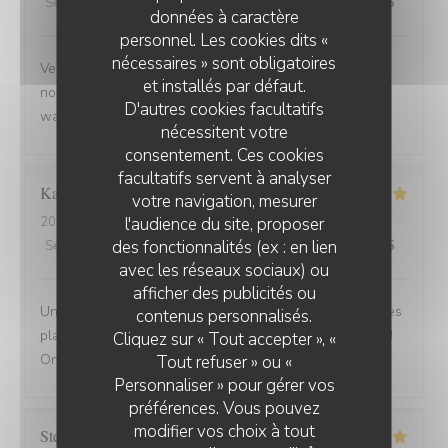
Service
:
5
/5
Ambiance
:
5
/5
Cuisine
:
5
/5
Qualité / Prix
:
5
/5
données à caractère
personnel. Les cookies dits «
nécessaires » sont obligatoires
Venue avec des amis de Belfort.super bien accueillis,
et installés par défaut.
nous avons beaucoup apprécié la carbonade et le
D'autres cookies facultatifs
waterzoi de poissons Nous reviendrons
nécessitent votre
consentement. Ces cookies
facultatifs servent à analyser
Karine
C
votre navigation, mesurer
l'audience du site, proposer
2025-08-30
- 21:15 - Couverts 4
des fonctionnalités (ex : en lien
Service
:
5
/5
Ambiance
:
5
/5
Cuisine
:
5
/5
Qualité / Prix
:
5
/5
avec les réseaux sociaux) ou
afficher des publicités ou
Une adresse a absolument découvrir ! Une ambiance,des
contenus personnalisés.
plats tous délicieux,un personnel attentionné et réactif !!
Cliquez sur « Tout accepter », «
On reviendra....
Tout refuser » ou «
Personnaliser » pour gérer vos
préférences. Vous pouvez
modifier vos choix à tout
Stefano
A