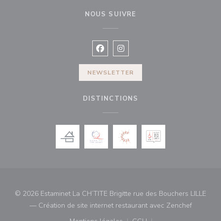
NOUS SUIVRE
Facebook ((ouvre une nouvelle fenê
Instagram ((ouvre une nouvell
NEWSLETTER
DISTINCTIONS
© 2026 Estaminet La CH’TITE Brigitte rue des Bouchers LILLE
((ouvre u
— Création de site internet restaurant avec
Zenchef