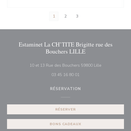
1
2
3
Estaminet La CH’TITE Brigitte rue des
Bouchers LILLE
((ouvre une nouv
10 et 13 Rue des Bouchers 59800 Lille
03 45 16 80 01
RÉSERVATION
RÉSERVER
BONS CADEAUX