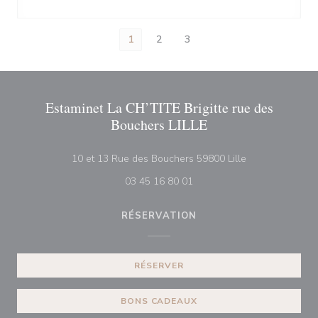
1
2
3
Estaminet La CH’TITE Brigitte rue des
Bouchers LILLE
((ouvre une nouv
10 et 13 Rue des Bouchers 59800 Lille
03 45 16 80 01
RÉSERVATION
RÉSERVER
BONS CADEAUX