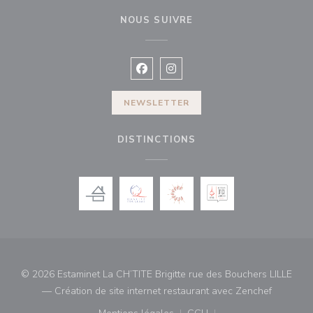
NOUS SUIVRE
Facebook ((ouvre une nouvelle fenê
Instagram ((ouvre une nouvell
NEWSLETTER
DISTINCTIONS
© 2026 Estaminet La CH’TITE Brigitte rue des Bouchers LILLE
((ouvre u
— Création de site internet restaurant avec
Zenchef