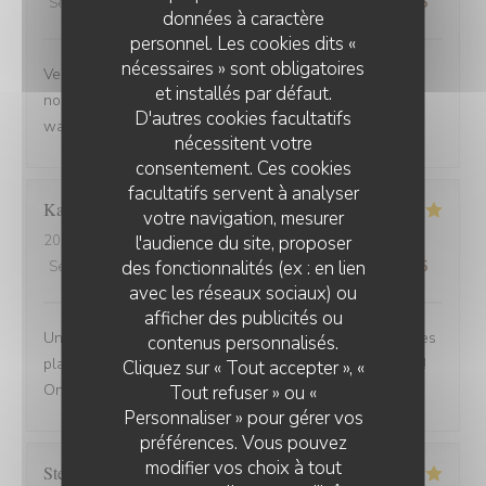
Service
:
5
/5
Ambiance
:
5
/5
Cuisine
:
5
/5
Qualité / Prix
:
5
/5
données à caractère
personnel. Les cookies dits «
nécessaires » sont obligatoires
Venue avec des amis de Belfort.super bien accueillis,
et installés par défaut.
nous avons beaucoup apprécié la carbonade et le
D'autres cookies facultatifs
waterzoi de poissons Nous reviendrons
nécessitent votre
consentement. Ces cookies
facultatifs servent à analyser
Karine
C
votre navigation, mesurer
l'audience du site, proposer
2025-08-30
- 21:15 - Couverts 4
des fonctionnalités (ex : en lien
Service
:
5
/5
Ambiance
:
5
/5
Cuisine
:
5
/5
Qualité / Prix
:
5
/5
avec les réseaux sociaux) ou
afficher des publicités ou
Une adresse a absolument découvrir ! Une ambiance,des
contenus personnalisés.
plats tous délicieux,un personnel attentionné et réactif !!
Cliquez sur « Tout accepter », «
On reviendra....
Tout refuser » ou «
Personnaliser » pour gérer vos
préférences. Vous pouvez
modifier vos choix à tout
Stefano
A