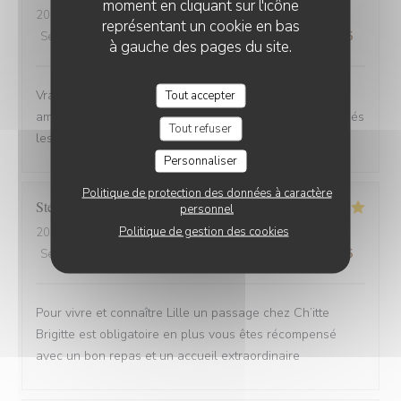
moment en cliquant sur l'icône
2025-08-30
- 12:00 - Couverts 6
représentant un cookie en bas
Service
:
4
/5
Ambiance
:
5
/5
Cuisine
:
5
/5
Qualité / Prix
:
5
/5
à gauche des pages du site.
Vrai Estaminet du Nord, nourriture excellente, uste a
Tout accepter
ameillorer le rytme de sortie des plats, pas tjs coordonnés
Tout refuser
les frites avec les plats principaux.
Personnaliser
Politique de protection des données à caractère
Stefan
E
personnel
Politique de gestion des cookies
2025-08-30
- 21:15 - Couverts 2
Service
:
5
/5
Ambiance
:
5
/5
Cuisine
:
5
/5
Qualité / Prix
:
4
/5
Pour vivre et connaître Lille un passage chez Ch’itte
Brigitte est obligatoire en plus vous êtes récompensé
avec un bon repas et un accueil extraordinaire