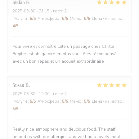
Stefan
E
2025-08-30
- 21:15 - гости 2
Услуги
:
5
/5
Атмосфера
:
5
/5
Меню
:
5
/5
Цена / качество
:
4
/5
Pour vivre et connaître Lille un passage chez Ch’itte
Brigitte est obligatoire en plus vous êtes récompensé
avec un bon repas et un accueil extraordinaire
Susan
B
2025-08-30
- 19:00 - гости 2
Услуги
:
5
/5
Атмосфера
:
5
/5
Меню
:
5
/5
Цена / качество
:
5
/5
Really nice atmosphere and delicious food. The staff
helped us with our allergies and we had a lovely meal.