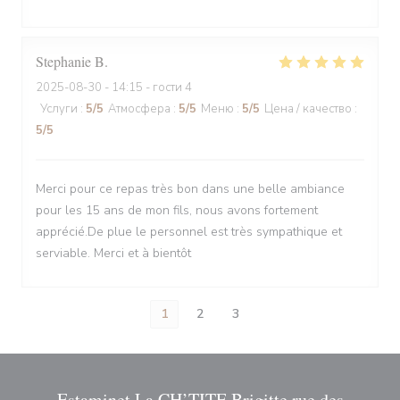
Stephanie
B
2025-08-30
- 14:15 - гости 4
Услуги
:
5
/5
Атмосфера
:
5
/5
Меню
:
5
/5
Цена / качество
:
5
/5
Merci pour ce repas très bon dans une belle ambiance
pour les 15 ans de mon fils, nous avons fortement
apprécié.De plue le personnel est très sympathique et
serviable. Merci et à bientôt
1
2
3
Estaminet La CH’TITE Brigitte rue des