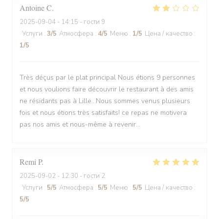
Antoine
C
2025-09-04
- 14:15 - гости 9
Услуги
:
3
/5
Атмосфера
:
4
/5
Меню
:
1
/5
Цена / качество
:
1
/5
Très déçus par le plat principal Nous étions 9 personnes
et nous voulions faire découvrir le restaurant à des amis
ne résidants pas à Lille...Nous sommes venus plusieurs
fois et nous étions très satisfaits! ce repas ne motivera
pas nos amis et nous-même à revenir...
Remi
P
2025-09-02
- 12:30 - гости 2
Услуги
:
5
/5
Атмосфера
:
5
/5
Меню
:
5
/5
Цена / качество
:
5
/5