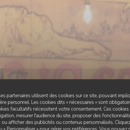
es partenaires utilisent des cookies sur ce site, pouvant impli
re personnel. Les cookies dits « nécessaires » sont obligatoire
kies facultatifs nécessitent votre consentement. Ces cookies 
gation, mesurer l'audience du site, proposer des fonctionnalité
 ou afficher des publicités ou contenus personnalisés. Clique
ESTAMINET FLAMAND
•
LILLE
 ou « Personnaliser » pour gérer vos préférences. Vous pouvez 