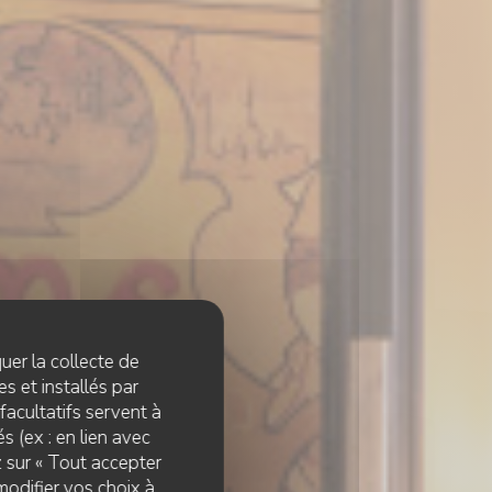
quer la collecte de
s et installés par
facultatifs servent à
s (ex : en lien avec
z sur « Tout accepter
modifier vos choix à