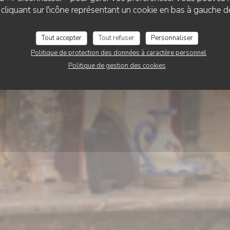
’TITE Brigitte rue de
liquant sur l'icône représentant un cookie en bas à gauche d
Tout accepter
Tout refuser
Personnaliser
RÉSERVER
Politique de protection des données à caractère personnel
Politique de gestion des cookies