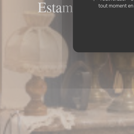
Estaminet La CH
tout moment en c