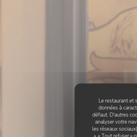
Le restaurant et s
données à caractè
défaut. D'autres coo
analyser votre navi
les réseaux sociaux)
», « Tout refuser »