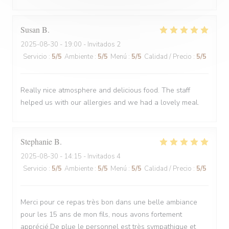
Susan
B
2025-08-30
- 19:00 - Invitados 2
Servicio
:
5
/5
Ambiente
:
5
/5
Menú
:
5
/5
Calidad / Precio
:
5
/5
Really nice atmosphere and delicious food. The staff
helped us with our allergies and we had a lovely meal.
Stephanie
B
2025-08-30
- 14:15 - Invitados 4
Servicio
:
5
/5
Ambiente
:
5
/5
Menú
:
5
/5
Calidad / Precio
:
5
/5
Merci pour ce repas très bon dans une belle ambiance
pour les 15 ans de mon fils, nous avons fortement
apprécié.De plue le personnel est très sympathique et