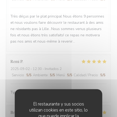
Très déçus par le plat principal Nous étions 9 personnes
et nous voulions faire découvrir le restaurant à des amis
ne résidants pas à Lille...Nous sommes venus plusieurs
fois et nous étions très satisfaits! ce repas ne motivera
pas nos amis et nous-même à revenir...
Remi
P
2025-09-02
- 12:30 - Invitados 2
Servicio
:
5
/5
Ambiente
:
5
/5
Menú
:
5
/5
Calidad / Precio
:
5
/5
Typique estaminet, très bon accueil
El restaurante y sus socios
utilizan cookies en este sitio, lo
Brigitte
D
que puede implicar la