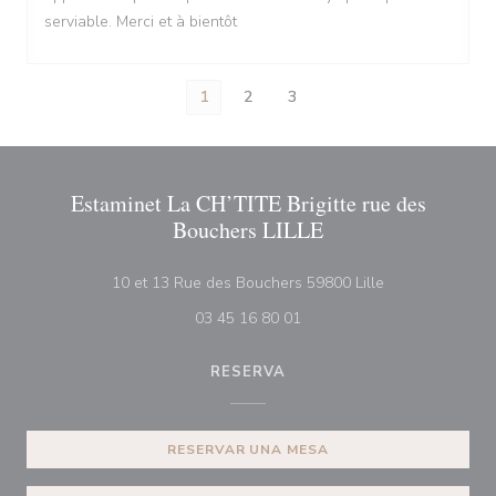
serviable. Merci et à bientôt
1
2
3
Estaminet La CH’TITE Brigitte rue des
Bouchers LILLE
((abre en una n
10 et 13 Rue des Bouchers 59800 Lille
03 45 16 80 01
RESERVA
RESERVAR UNA MESA