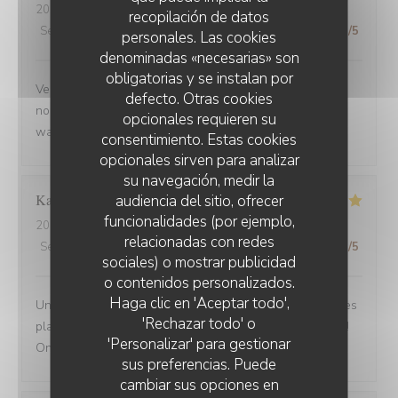
2025-09-02
- 12:30 - Invitados 3
recopilación de datos
Servicio
:
5
/5
Ambiente
:
5
/5
Menú
:
5
/5
Calidad / Precio
:
5
/5
personales. Las cookies
denominadas «necesarias» son
obligatorias y se instalan por
Venue avec des amis de Belfort.super bien accueillis,
defecto. Otras cookies
nous avons beaucoup apprécié la carbonade et le
opcionales requieren su
waterzoi de poissons Nous reviendrons
consentimiento. Estas cookies
opcionales sirven para analizar
su navegación, medir la
Karine
C
audiencia del sitio, ofrecer
funcionalidades (por ejemplo,
2025-08-30
- 21:15 - Invitados 4
relacionadas con redes
Servicio
:
5
/5
Ambiente
:
5
/5
Menú
:
5
/5
Calidad / Precio
:
5
/5
sociales) o mostrar publicidad
o contenidos personalizados.
Haga clic en 'Aceptar todo',
Une adresse a absolument découvrir ! Une ambiance,des
'Rechazar todo' o
plats tous délicieux,un personnel attentionné et réactif !!
'Personalizar' para gestionar
On reviendra....
sus preferencias. Puede
cambiar sus opciones en