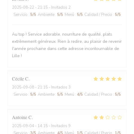
2025-08-22
- 21:15 - Invitados 2
Servicio
:
5
/5
Ambiente
:
5
/5
Menú
:
5
/5
Calidad / Precio
:
5
/5
Au top ! Service adorable, nourriture de qualité, plats
extrêmement généreux. Rien à redire, au plaisir de revenir
l'année prochaine dans cette adresse incontournable de
Lille !
Cécile
C
2025-09-08
- 21:15 - Invitados 3
Servicio
:
5
/5
Ambiente
:
5
/5
Menú
:
4
/5
Calidad / Precio
:
5
/5
Antoine
C
2025-09-04
- 14:15 - Invitados 9
Servicio
:
3
/5
Ambiente
:
4
/5
Menú
:
1
/5
Calidad / Precio
:
1
/5