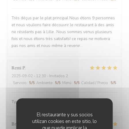
Très déçus par le plat principal Nous étions 9 personnes
et nous voulions faire découvrir le restaurant à des amis
ne résidants pas à Lille...Nous sommes venus plusieurs
fois et nous étions très satisfaits! ce repas ne motivera
pas nos amis et nous-même à revenir...
Remi
P
2025-09-02
- 12:30 - Invitados 2
Servicio
:
5
/5
Ambiente
:
5
/5
Menú
:
5
/5
Calidad / Precio
:
5
/5
Typique estaminet, très bon accueil
El restaurante y sus socios
utilizan cookies en este sitio, lo
Brigitte
D
que puede implicar la