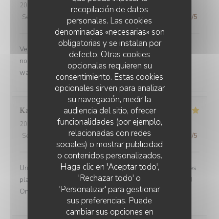
2025-09-02
- 12:30 - Invitados 3
recopilación de datos
Servicio
:
5
/5
Ambiente
:
5
/5
Menú
:
5
/5
Calidad / Precio
:
5
/5
personales. Las cookies
denominadas «necesarias» son
obligatorias y se instalan por
Venue avec des amis de Belfort.super bien accueillis,
defecto. Otras cookies
nous avons beaucoup apprécié la carbonade et le
opcionales requieren su
waterzoi de poissons Nous reviendrons
consentimiento. Estas cookies
opcionales sirven para analizar
su navegación, medir la
Karine
C
audiencia del sitio, ofrecer
funcionalidades (por ejemplo,
2025-08-30
- 21:15 - Invitados 4
relacionadas con redes
Servicio
:
5
/5
Ambiente
:
5
/5
Menú
:
5
/5
Calidad / Precio
:
5
/5
sociales) o mostrar publicidad
o contenidos personalizados.
Haga clic en 'Aceptar todo',
Une adresse a absolument découvrir ! Une ambiance,des
'Rechazar todo' o
plats tous délicieux,un personnel attentionné et réactif !!
'Personalizar' para gestionar
On reviendra....
sus preferencias. Puede
cambiar sus opciones en