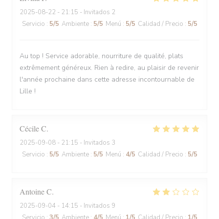
2025-08-22
- 21:15 - Invitados 2
Servicio
:
5
/5
Ambiente
:
5
/5
Menú
:
5
/5
Calidad / Precio
:
5
/5
Au top ! Service adorable, nourriture de qualité, plats
extrêmement généreux. Rien à redire, au plaisir de revenir
l'année prochaine dans cette adresse incontournable de
Lille !
Cécile
C
2025-09-08
- 21:15 - Invitados 3
Servicio
:
5
/5
Ambiente
:
5
/5
Menú
:
4
/5
Calidad / Precio
:
5
/5
Antoine
C
2025-09-04
- 14:15 - Invitados 9
Servicio
:
3
/5
Ambiente
:
4
/5
Menú
:
1
/5
Calidad / Precio
:
1
/5