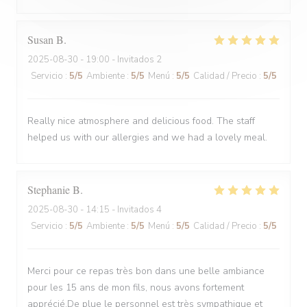
Susan
B
2025-08-30
- 19:00 - Invitados 2
Servicio
:
5
/5
Ambiente
:
5
/5
Menú
:
5
/5
Calidad / Precio
:
5
/5
Really nice atmosphere and delicious food. The staff
helped us with our allergies and we had a lovely meal.
Stephanie
B
2025-08-30
- 14:15 - Invitados 4
Servicio
:
5
/5
Ambiente
:
5
/5
Menú
:
5
/5
Calidad / Precio
:
5
/5
Merci pour ce repas très bon dans une belle ambiance
pour les 15 ans de mon fils, nous avons fortement
apprécié.De plue le personnel est très sympathique et