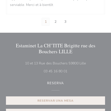
serviable. Merci et à bientôt
1
2
3
Estaminet La CH’TITE Brigitte rue des
Bouchers LILLE
((abre en una n
10 et 13 Rue des Bouchers 59800 Lille
03 45 16 80 01
RESERVA
RESERVAR UNA MESA